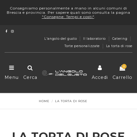
Consegniamo personalmente a mano in alcuni comuni di
Brescia e provincia. Per sapere quali sono consulta la pagina
"Consegne: Tempi e costi"
.
L'angolo del gusto
Il laboratorio
Catering
Torte personalizzate
La torta di rose
0
Menu
Cerca
Accedi
Carrello
HOME
LA TORTA DI ROSE
LA TORTA DI ROSE