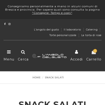
Consegniamo personalmente a mano in alcuni comuni di
Brescia e provincia. Per sapere quali sono consulta la pagina
"Consegne: Tempi e costi"
.
L'angolo del gusto
Il laboratorio
Catering
Torte personalizzate
La torta di rose
0
Menu
Cerca
Accedi
Carrello
HOME
SNACK SALATI
SNACK SALATI