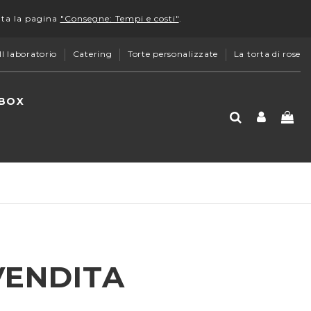
lta la pagina
"Consegne: Tempi e costi"
.
Il laboratorio
Catering
Torte personalizzate
La torta di rose
 BOX
VENDITA